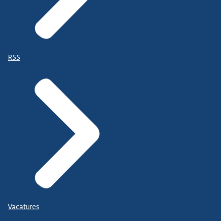
RSS
Vacatures