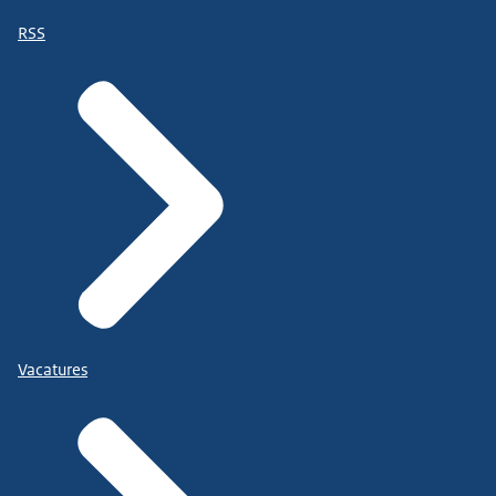
RSS
Vacatures