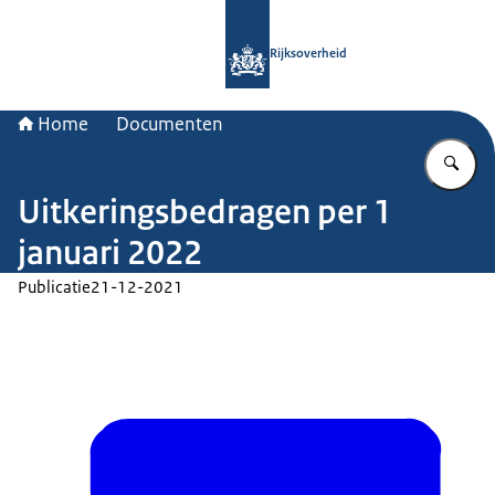
Naar de homepage van Rijksoverheid
Rijksoverheid
Home
Documenten
Vu
Uitkeringsbedragen per 1
januari 2022
Publicatie
21-12-2021