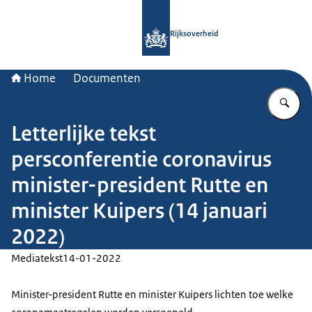
Naar de homepage van Rijksoverheid
Rijksoverheid
Home
Documenten
Vu
Letterlijke tekst
persconferentie coronavirus
minister-president Rutte en
minister Kuipers (14 januari
2022)
Mediatekst
14-01-2022
Minister-president Rutte en minister Kuipers lichten toe welke