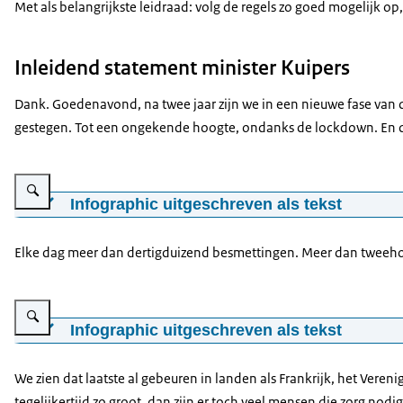
Met als belangrijkste leidraad: volg de regels zo goed mogelijk op,
Inleidend statement minister Kuipers
Dank. Goedenavond, na twee jaar zijn we in een nieuwe fase van d
gestegen. Tot een ongekende hoogte, ondanks de lockdown. En dat
Vergroot afbeelding Aantal positieve coronatesten (oktober 2021-januari 20
Infographic uitgeschreven als tekst
Deze grafiek laat zien dat het aantal besmettingen de afg
Het lijkt erop dat het aantal coronabesmettingen nog blijft
Elke dag meer dan dertigduizend besmettingen. Meer dan tweehon
Minister Kuipers gebruikte voor deze grafiek gegevens van
Vergroot afbeelding In het Verenigd Koninkrijk, de Verenigde Staten en Fran
Infographic uitgeschreven als tekst
Op de afbeelding staan vier grafieken die vergelijken hoe
besmet dan bij ons. Maar daar stijgt het aantal besmetting
We zien dat laatste al gebeuren in landen als Frankrijk, het Vere
tegelijkertijd zo groot, dan zijn er toch veel mensen die zorg no