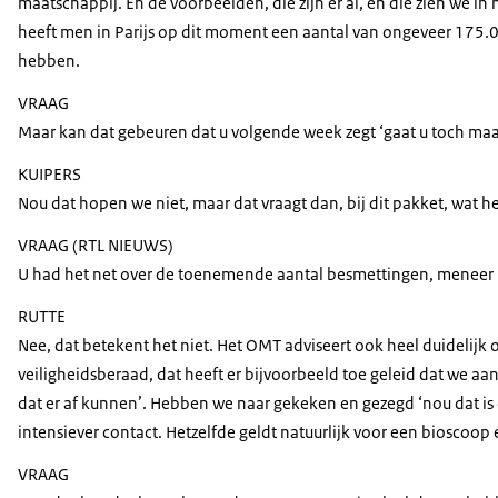
maatschappij. En de voorbeelden, die zijn er al, en die zien we in
heeft men in Parijs op dit moment een aantal van ongeveer 175.0
hebben.
VRAAG
Maar kan dat gebeuren dat u volgende week zegt ‘gaat u toch maa
KUIPERS
Nou dat hopen we niet, maar dat vraagt dan, bij dit pakket, wat 
VRAAG (RTL NIEUWS)
U had het net over de toenemende aantal besmettingen, meneer Rut
RUTTE
Nee, dat betekent het niet. Het OMT adviseert ook heel duidelijk 
veiligheidsberaad, dat heeft er bijvoorbeeld toe geleid dat we aa
dat er af kunnen’. Hebben we naar gekeken en gezegd ‘nou dat is e
intensiever contact. Hetzelfde geldt natuurlijk voor een biosco
VRAAG