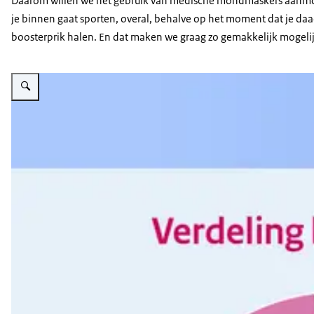
Daarom willen we het gebruik van medische mondmaskers aanmoedige
je binnen gaat sporten, overal, behalve op het moment dat je daa
Minister Kuipers gebruikte voor deze grafiek gegevens va
boosterprik halen. En dat maken we graag zo gemakkelijk mogelij
Vergroot afbeelding Verdeling boosters bij volwassenen