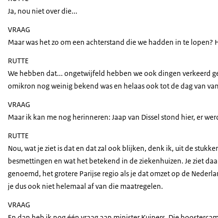
Ja, nou niet over die...
VRAAG
Maar was het zo om een achterstand die we hadden in te lopen? 
RUTTE
We hebben dat... ongetwijfeld hebben we ook dingen verkeerd gedaa
omikron nog weinig bekend was en helaas ook tot de dag van van
VRAAG
Maar ik kan me nog herinneren: Jaap van Dissel stond hier, er w
RUTTE
Nou, wat je ziet is dat en dat zal ook blijken, denk ik, uit de st
besmettingen en wat het betekend in de ziekenhuizen. Je ziet daar d
genoemd, het grotere Parijse regio als je dat omzet op de Nederl
je dus ook niet helemaal af van die maatregelen.
VRAAG
En dan heb ik nog één vraag aan minister Kuipers. Die boostercampa