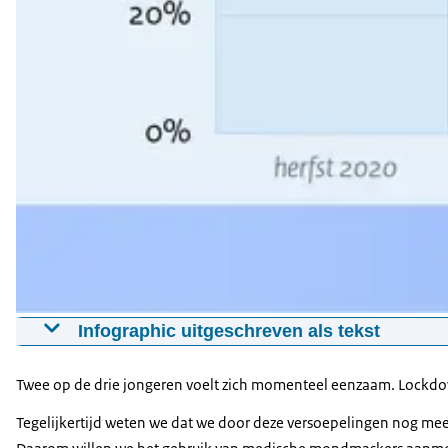
Infographic uitgeschreven als tekst
Deze grafiek laat zien hoe het het afgelopen jaar ging met
Twee op de drie jongeren voelt zich momenteel eenzaam. Lockdow
Tussen de winter van 2020 en de zomer van 2021 gaan de tw
steeg toen vorige winter de avondklok werd ingevoerd. D
Tegelijkertijd weten we dat we door deze versoepelingen nog me
eenzaam voelt?