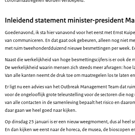
coronamaatregelen worden versoepeld.
Inleidend statement minister-president Ma
Goedenavond, ik sta hier vanavond voor het eerst met Ernst Kuip
van communiceren. En dat gaat ook gebeuren, alleen nog niet m
met ruim tweehonderdduizend nieuwe besmettingen per week. Een 
Naast die werkelijkheid van hoge besmettingscijfers is er ook de 
De werkelijkheid waarin mensen zich steeds meer afvragen: hoe 
Van alle kanten neemt de druk toe om maatregelen los te laten en d
Er ligt nu een advies van het Outbreak Management Team dat ruimt
voor de ongelooflijk grote teleurstelling voor de sectoren die no
van alle contacten in de samenleving bepaalt het risico en daarom
daar gaan we heel goed naar kijken.
Op dinsdag 25 januari is er een nieuw weegmoment, dus al heel s
En dan kijken we eerst naar de horeca, de musea, de bioscopen en