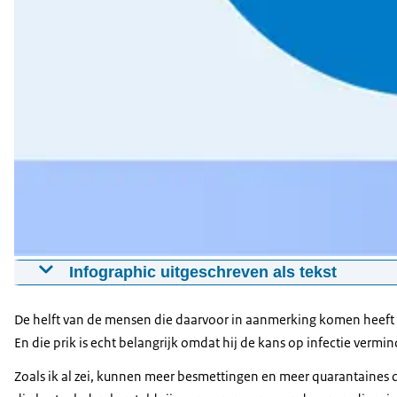
Infographic uitgeschreven als tekst
Deze grafiek vertelt hoeveel volwassen Nederlanders nu is
nog niet de boosterprik gehaald. Een groep van 2,2 miljo
De helft van de mensen die daarvoor in aanmerking komen heeft d
En die prik is echt belangrijk omdat hij de kans op infectie vermin
Minister Kuipers gebruikte voor deze grafiek gegevens van
Zoals ik al zei, kunnen meer besmettingen en meer quarantaines de