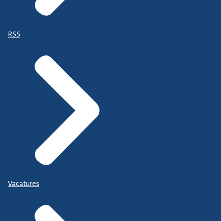
RSS
Vacatures