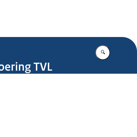
.nl
Vul in wat u z
voering TVL