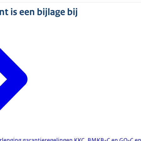
 is een bijlage bij
rlenging garantieregelingen KKC, BMKB-C en GO-C en