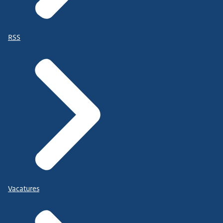
RSS
Vacatures