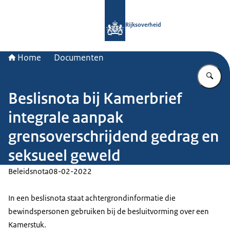
Naar de homepage van Rijksoverheid
Rijksoverheid
Home
Documenten
Vu
Beslisnota bij Kamerbrief
integrale aanpak
grensoverschrijdend gedrag en
seksueel geweld
Beleidsnota
08-02-2022
In een beslisnota staat achtergrondinformatie die
bewindspersonen gebruiken bij de besluitvorming over een
Kamerstuk.