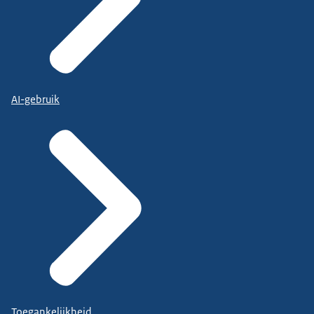
AI-gebruik
Toegankelijkheid