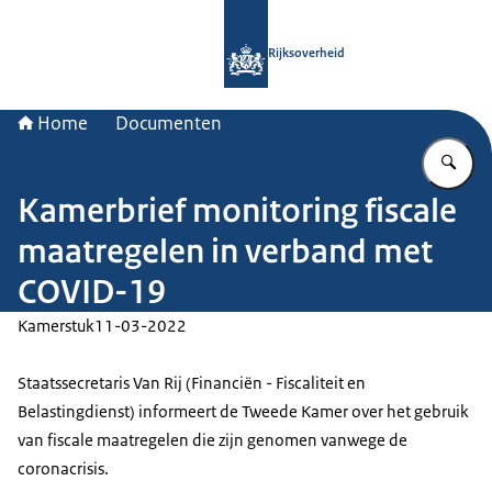
Naar de homepage van Rijksoverheid
Rijksoverheid
Home
Documenten
Vu
Kamerbrief monitoring fiscale
maatregelen in verband met
COVID-19
Kamerstuk
11-03-2022
Staatssecretaris Van Rij (Financiën - Fiscaliteit en
Belastingdienst) informeert de Tweede Kamer over het gebruik
van fiscale maatregelen die zijn genomen vanwege de
coronacrisis.