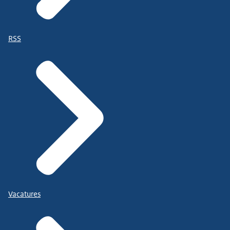
RSS
Vacatures