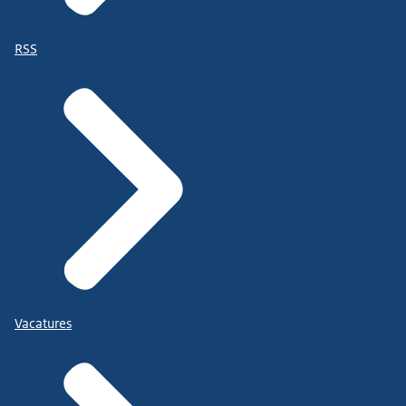
RSS
Vacatures