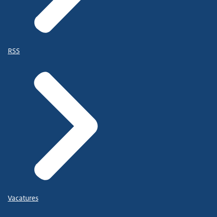
RSS
Vacatures