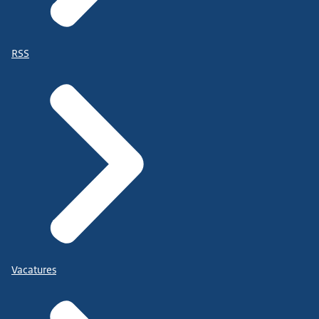
RSS
Vacatures