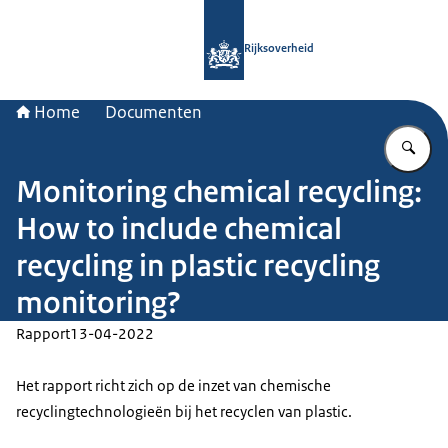
Naar de homepage van Rijksoverheid
Rijksoverheid
Home
Documenten
Vu
Monitoring chemical recycling:
How to include chemical
recycling in plastic recycling
monitoring?
Rapport
13-04-2022
Het rapport richt zich op de inzet van chemische
recyclingtechnologieën bij het recyclen van plastic.