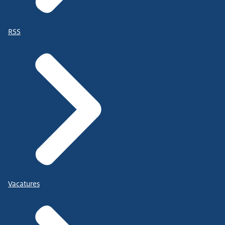
RSS
Vacatures