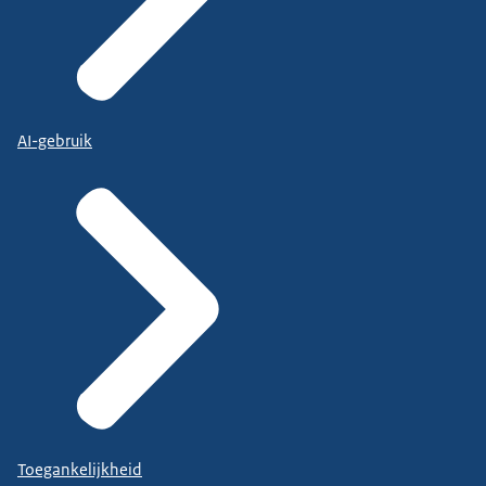
AI-gebruik
Toegankelijkheid