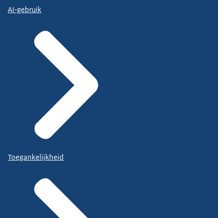
AI-gebruik
Toegankelijkheid