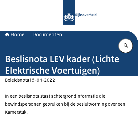
Naar de homepage van Rijksoverheid
Rijksoverheid
Home
Documenten
Vu
Beslisnota LEV kader (Lichte
Elektrische Voertuigen)
Beleidsnota
15-04-2022
In een beslisnota staat achtergrondinformatie die
bewindspersonen gebruiken bij de besluitvorming over een
Kamerstuk.