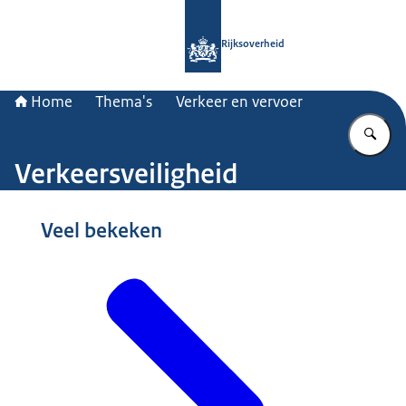
Naar de homepage van Rijksoverheid
Rijksoverheid
Home
Thema's
Verkeer en vervoer
Vu
Verkeersveiligheid
Beeld: © Nationale Beeldbank / Gijs van Ouwerkerk Fotografie
Veel bekeken