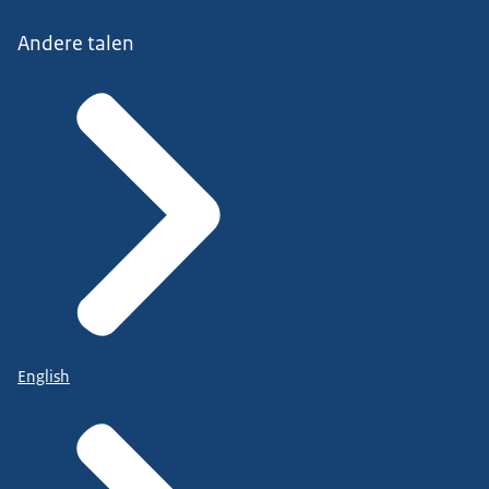
Andere talen
English