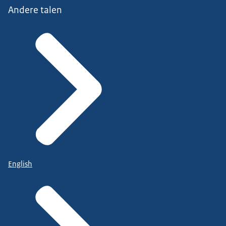
Andere talen
English