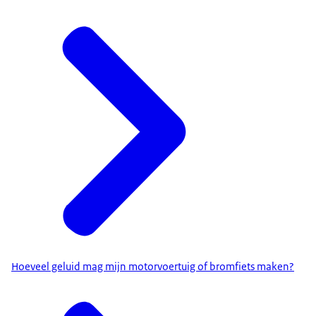
Hoeveel geluid mag mijn motorvoertuig of bromfiets maken?