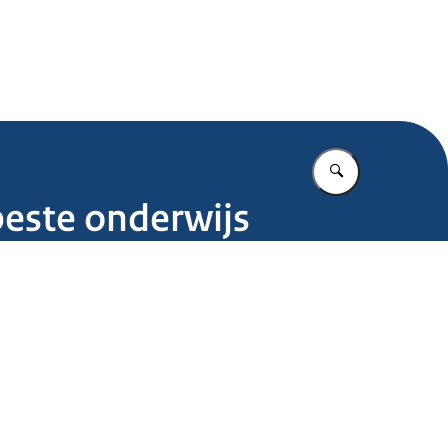
.nl
Vul in wat u z
este onderwijs