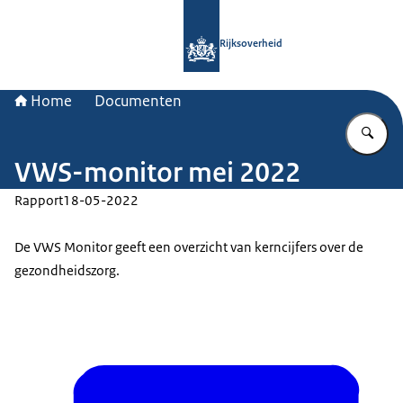
Naar de homepage van Rijksoverheid
Rijksoverheid
Home
Documenten
Vu
VWS-monitor mei 2022
Rapport
18-05-2022
De VWS Monitor geeft een overzicht van kerncijfers over de
gezondheidszorg.