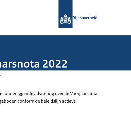
Naar de homepage van Rijksoverheid
Rijksoverheid
jaarsnota 2022
2
et onderliggende advisering over de Voorjaarsnota
eboden conform de beleidslijn actieve