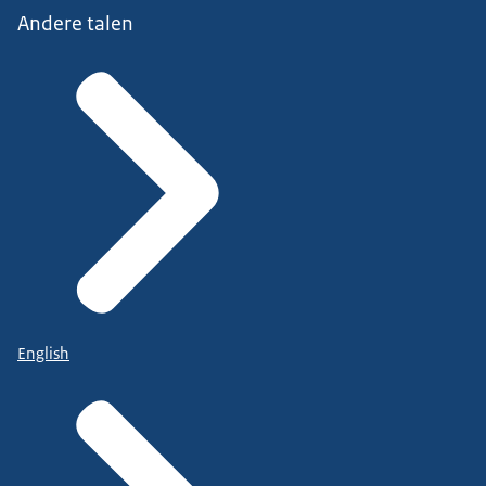
Andere talen
English