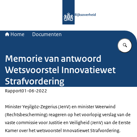
Naar de homepage van Rijksoverheid
Rijksoverheid
Home
Documenten
Vu
Memorie van antwoord
Wetsvoorstel Innovatiewet
Strafvordering
Rapport
01-06-2022
Minister Yeşilgöz-Zegerius (JenV) en minister Weerwind
(Rechtsbescherming) reageren op het voorlopig verslag van de
vaste commissie voor Justitie en Veiligheid (JenV) van de Eerste
Kamer over het wetsvoorstel Innovatiewet Strafvordering.