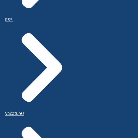
RSS
Vacatures