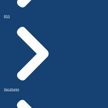
RSS
Vacatures