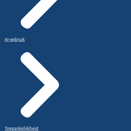
AI-gebruik
Toegankelijkheid