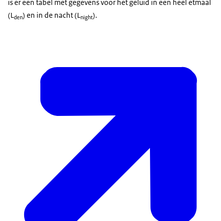
is er een tabel met gegevens voor het geluid in een heel etmaal
(L
) en in de nacht (L
).
den
night