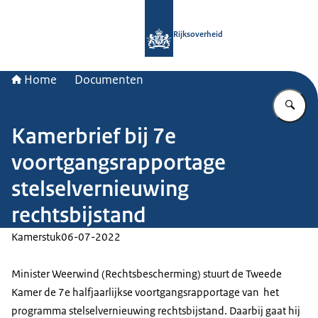
Naar de homepage van Rijksoverheid
Rijksoverheid
Home
Documenten
Vu
Kamerbrief bij 7e
voortgangsrapportage
stelselvernieuwing
rechtsbijstand
Kamerstuk
06-07-2022
Minister Weerwind (Rechtsbescherming) stuurt de Tweede
Kamer de 7e halfjaarlijkse voortgangsrapportage van het
programma stelselvernieuwing rechtsbijstand. Daarbij gaat hij