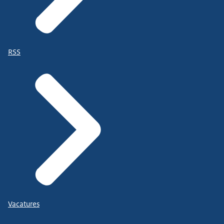
RSS
Vacatures