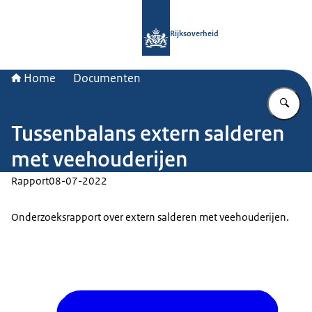
Naar de homepage van Rijksoverheid
Rijksoverheid
Home
Documenten
Vu
Tussenbalans extern salderen
met veehouderijen
Rapport
08-07-2022
Onderzoeksrapport over extern salderen met veehouderijen.