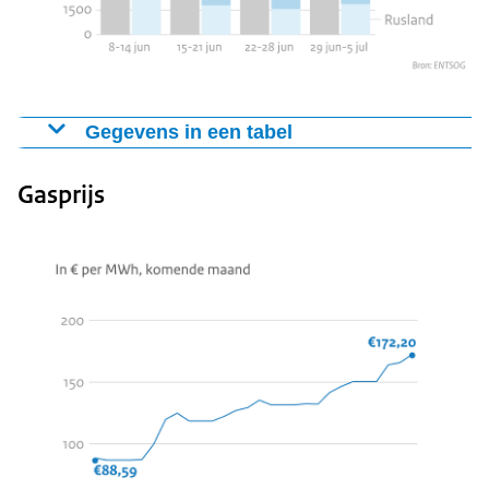
Gegevens in een tabel
2022
Gasprijs
Gemiddelde aanvoer van gas voor Europa per dag in
2022
8 - 14
15 - 21
22 - 28
29 juni -
juni
juni
juni
5 juli
2385,81
1787,78
1565,11
1861,38
Rusland
GWh
GWh
GWh
GWh
3335,19
4055,21
3918,80
4021,97
Noorwegen
GWh
GWh
GWh
GWh
1016,33
1046,16
1042,82
1016,76
Noord-Afrika
GWh
GWh
GWh
GWh