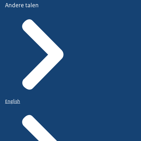
Andere talen
English