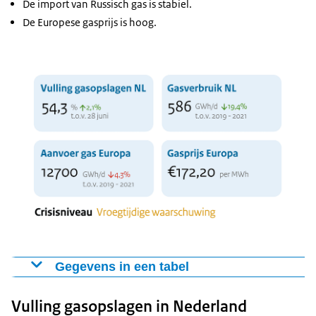
De import van Russisch gas is stabiel.
De Europese gasprijs is hoog.
Gegevens in een tabel
Update zekerheid gaslevering - 8 juli 2022
Vulling gasopslagen in Nederland
Toename van
Vulling gasopslagen
54,3%