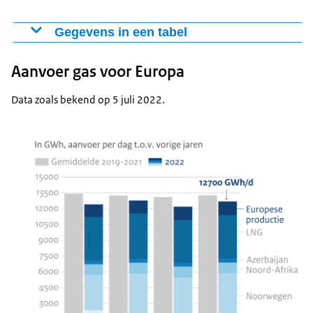
Gegevens in een tabel
Gemiddeld gasverbruik per dag in Nederland
Aanvoer gas voor Europa
Gemiddelde 2019-2022
2022
8 - 14 juni
752 GWh
597 GWh
Data zoals bekend op 5 juli 2022.
15 - 21 juni
715 GWh
580 GWh
22 - 28 juni
732 GWh
632 GWh
29 juni - 5 juli
727 GWh
586 GWh