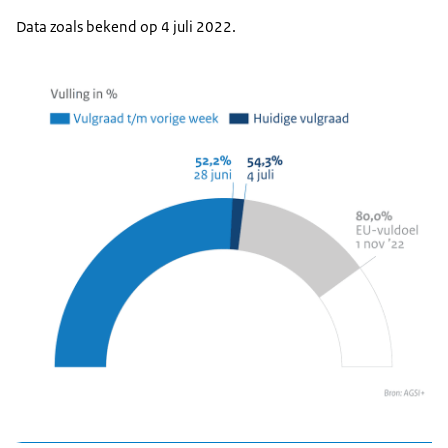
2,1% sinds 28 juni
Data zoals bekend op 4 juli 2022.
Gemiddeld
Afname van
586 GWh per
gasverbruik in
19,4% t.o.v. 2019-
dag
Nederland
2021
Afname van
Gemiddelde aanvoer
12700 GWh
4,3% t.o.v. 2019-
gas Europa per dag
per dag
2021
€ 172,20 per
Gasprijs Europa
MWh
Vroegtijdige
Crisisniveau
waarschuwing