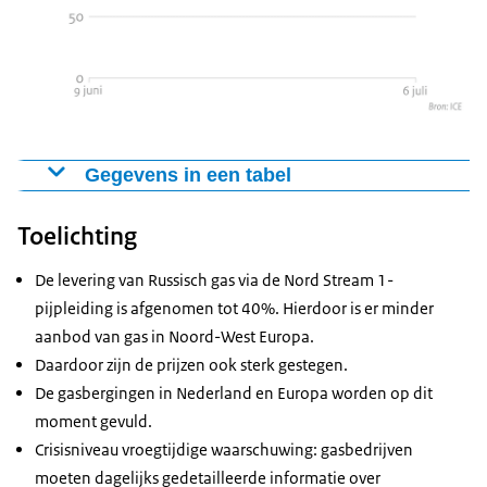
363,08
360,84
360,58
371,03
Azerbaijan
GWh
GWh
GWh
GWh
Liquified Naturel
4116,22
4311,34
4054,89
4116,32
GAS (LNG)
GWh
GWh
GWh
GWh
Europese
1202,32
1222,99
1260,41
1312,31
productie
GWh
GWh
GWh
GWh
Gegevens in een tabel
2019-2021
Gasprijs
Toelichting
Gasprijs in €
Gemiddelde aanvoer van gas voor Europa per dag in
9 juni 2022
88,59
2022
De levering van Russisch gas via de Nord Stream 1-
6 juli 2022
172,20
pijpleiding is afgenomen tot 40%. Hierdoor is er minder
8 - 14
15 - 21
22 - 28
29 juni -
aanbod van gas in Noord-West Europa.
juni
juni
juni
5 juli
Daardoor zijn de prijzen ook sterk gestegen.
Gemiddelde uit
13420,4
13243,5
13112,6
13270,6
De gasbergingen in Nederland en Europa worden op dit
alle bronnen
GWh
GWh
GWh
GWh
moment gevuld.
Crisisniveau vroegtijdige waarschuwing: gasbedrijven
moeten dagelijks gedetailleerde informatie over