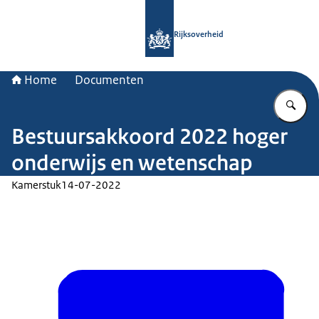
Naar de homepage van Rijksoverheid
Rijksoverheid
Home
Documenten
Vu
Bestuursakkoord 2022 hoger
onderwijs en wetenschap
Kamerstuk
14-07-2022