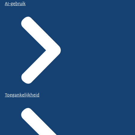
AI-gebruik
Toegankelijkheid