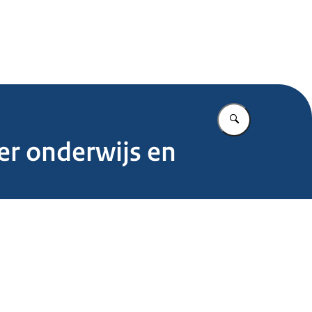
.nl
Vul in wat u z
er onderwijs en