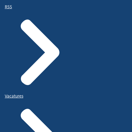
RSS
Vacatures