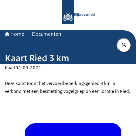
Naar de homepage van Rijksoverheid
Rijksoverheid
Home
Documenten
Vu
Kaart Ried 3 km
Kaart
02-09-2022
Deze kaart toont het vervoersbeperkingsgebied 3 km in
verband met een besmetting vogelgriep op een locatie in Ried.