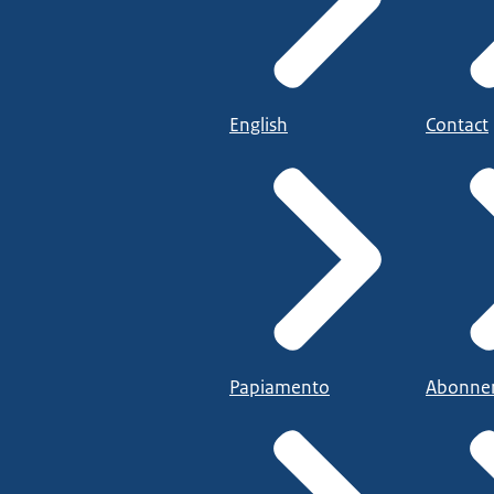
English
Contact
Papiamento
Abonne