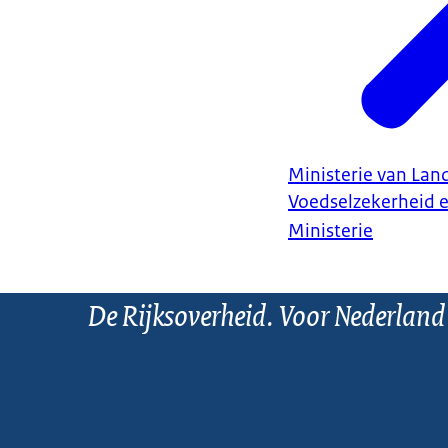
Ministerie van Land
Voedselzekerheid 
Ministerie
De Rijksoverheid. Voor Nederland