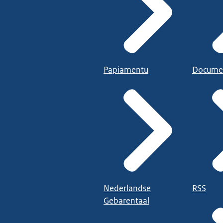
Papiamentu
Docume
Nederlandse
RSS
Gebarentaal