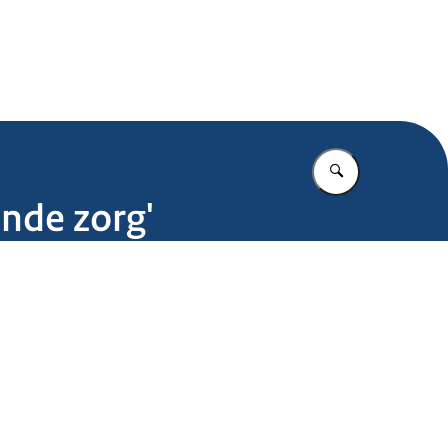
.nl
Vul in wat u z
nde zorg'