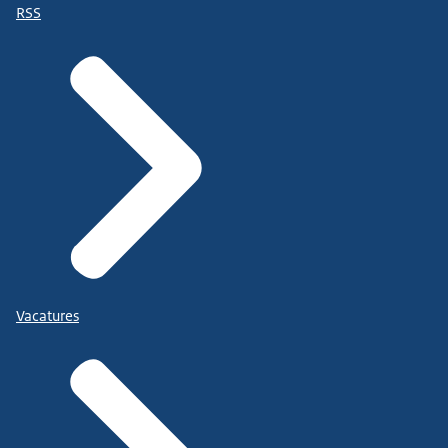
RSS
Vacatures