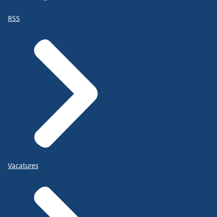
RSS
Vacatures