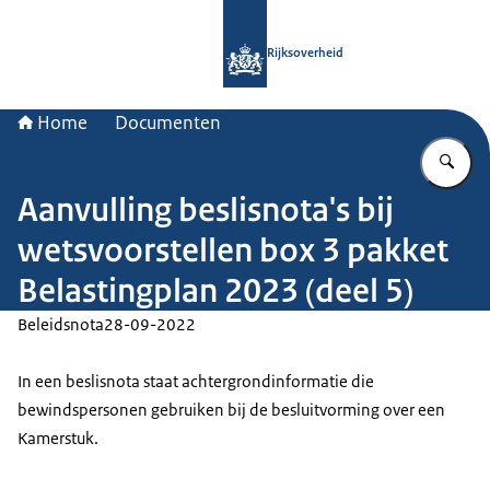
Naar de homepage van Rijksoverheid
Rijksoverheid
Home
Documenten
Vu
Aanvulling beslisnota's bij
wetsvoorstellen box 3 pakket
Belastingplan 2023 (deel 5)
Beleidsnota
28-09-2022
In een beslisnota staat achtergrondinformatie die
bewindspersonen gebruiken bij de besluitvorming over een
Kamerstuk.