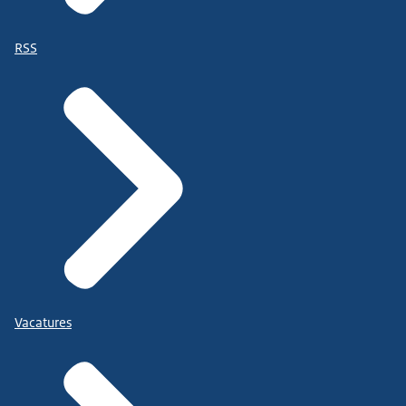
RSS
Vacatures