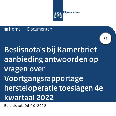
Naar de homepage van Rijksoverheid
Rijksoverheid
Home
Documenten
Vu
Beslisnota's bij Kamerbrief
aanbieding antwoorden op
vragen over
Voortgangsrapportage
hersteloperatie toeslagen 4e
kwartaal 2022
Beleidsnota
06-10-2022