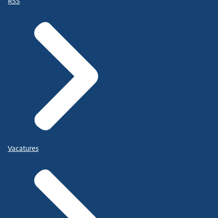
RSS
Vacatures