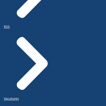
RSS
Vacatures