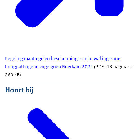
Regeling maatregelen beschermings- en bewakingszone
hoogpathogene vogelgriep Neerkant 2022
(PDF | 13 pagina's |
260 kB)
Hoort bij