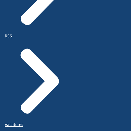
RSS
Vacatures