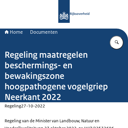
Naar de homepage van Rijksoverheid
Rijksoverheid
Home
Documenten
Vu
Regeling maatregelen
beschermings- en
bewakingszone
hoogpathogene vogelgriep
Neerkant 2022
Regeling
27-10-2022
Regeling van de Minister van Landbouw, Natuur en