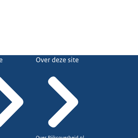
e
Over deze site
Over Rijksoverheid.nl