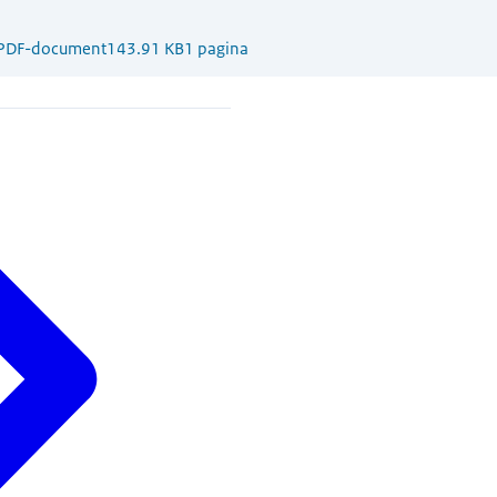
PDF-document
143.91 KB
1 pagina