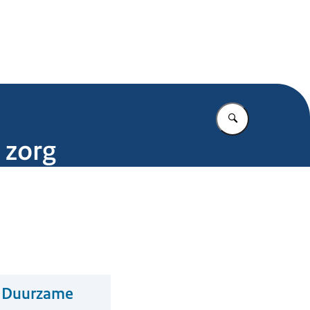
.nl
Vul in wat u z
 zorg
n Duurzame