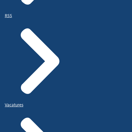
RSS
Vacatures