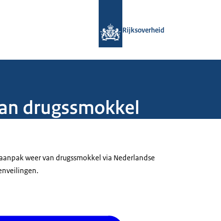
Naar de homepage van Rijksoverheid
Rijksoverheid
van drugssmokkel
e aanpak weer van drugssmokkel via Nederlandse
enveilingen.