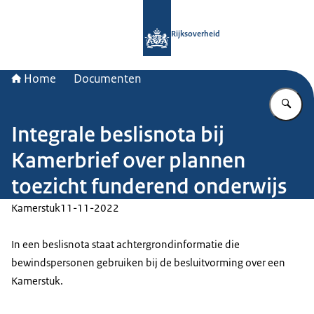
Naar de homepage van Rijksoverheid
Rijksoverheid
Home
Documenten
Vu
Integrale beslisnota bij
Kamerbrief over plannen
toezicht funderend onderwijs
Kamerstuk
11-11-2022
In een beslisnota staat achtergrondinformatie die
bewindspersonen gebruiken bij de besluitvorming over een
Kamerstuk.