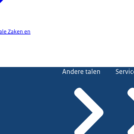
iale Zaken en
Andere talen
Servic