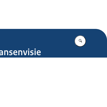
.nl
Vul in wat u z
kansenvisie