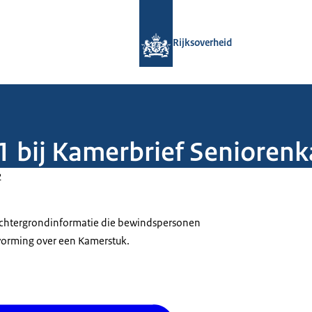
Naar de homepage van Rijksoverheid
Rijksoverheid
a 1 bij Kamerbrief Senioren
2
 achtergrondinformatie die bewindspersonen
tvorming over een Kamerstuk.