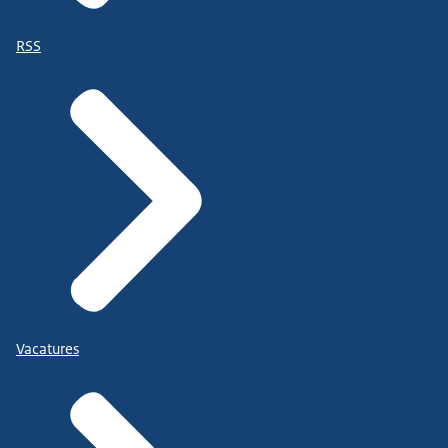
RSS
Vacatures