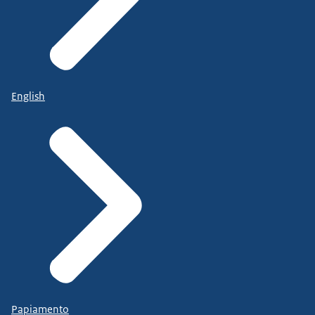
English
Papiamento