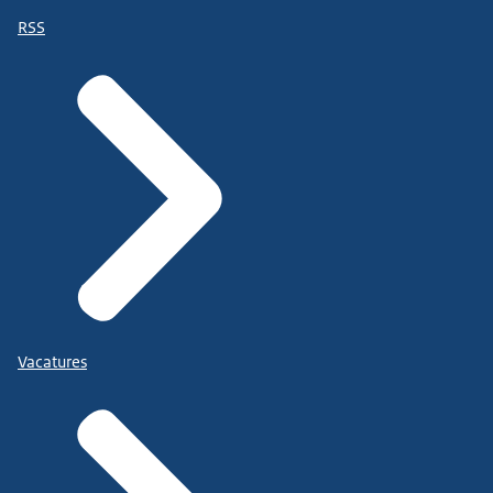
RSS
Vacatures