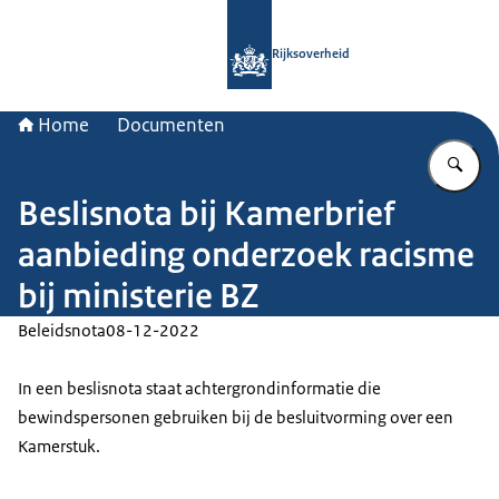
Naar de homepage van Rijksoverheid
Rijksoverheid
Home
Documenten
Vu
Beslisnota bij Kamerbrief
aanbieding onderzoek racisme
bij ministerie BZ
Beleidsnota
08-12-2022
In een beslisnota staat achtergrondinformatie die
bewindspersonen gebruiken bij de besluitvorming over een
Kamerstuk.