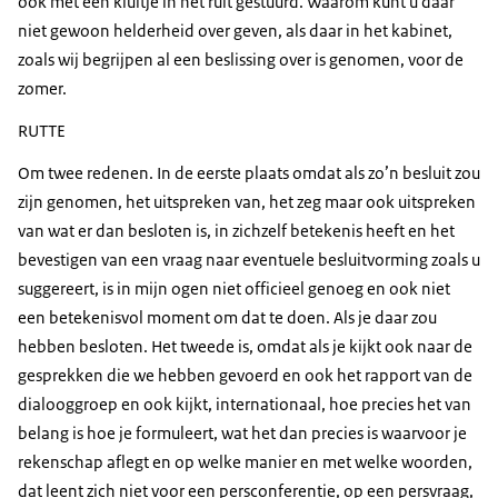
ook met een kluitje in het ruit gestuurd. Waarom kunt u daar
niet gewoon helderheid over geven, als daar in het kabinet,
zoals wij begrijpen al een beslissing over is genomen, voor de
zomer.
RUTTE
Om twee redenen. In de eerste plaats omdat als zo’n besluit zou
zijn genomen, het uitspreken van, het zeg maar ook uitspreken
van wat er dan besloten is, in zichzelf betekenis heeft en het
bevestigen van een vraag naar eventuele besluitvorming zoals u
suggereert, is in mijn ogen niet officieel genoeg en ook niet
een betekenisvol moment om dat te doen. Als je daar zou
hebben besloten. Het tweede is, omdat als je kijkt ook naar de
gesprekken die we hebben gevoerd en ook het rapport van de
dialooggroep en ook kijkt, internationaal, hoe precies het van
belang is hoe je formuleert, wat het dan precies is waarvoor je
rekenschap aflegt en op welke manier en met welke woorden,
dat leent zich niet voor een persconferentie, op een persvraag,