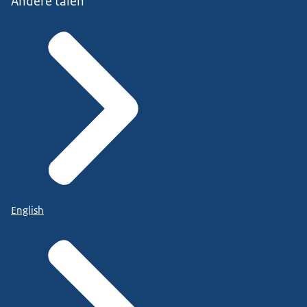
Andere talen
English