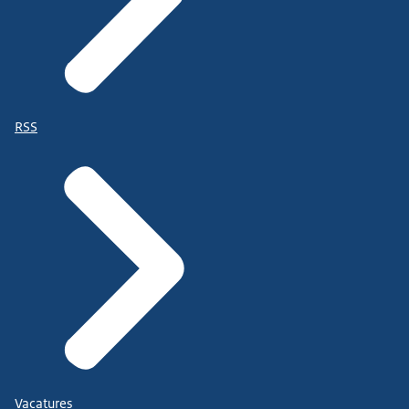
RSS
Vacatures