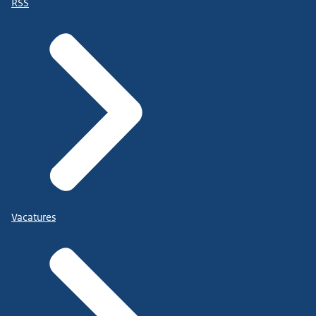
RSS
Vacatures