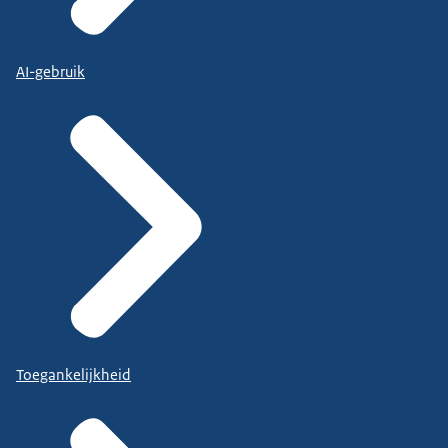
AI-gebruik
Toegankelijkheid