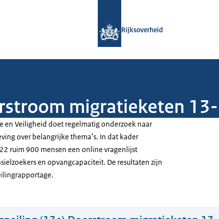
Naar de homepage van Rijksoverheid
Rijksoverheid
oorstroom migratieketen 1
tie en Veiligheid doet regelmatig onderzoek naar
ing over belangrijke thema’s. In dat kader
2 ruim 900 mensen een online vragenlijst
asielzoekers en opvangcapaciteit. De resultaten zijn
ilingrapportage.