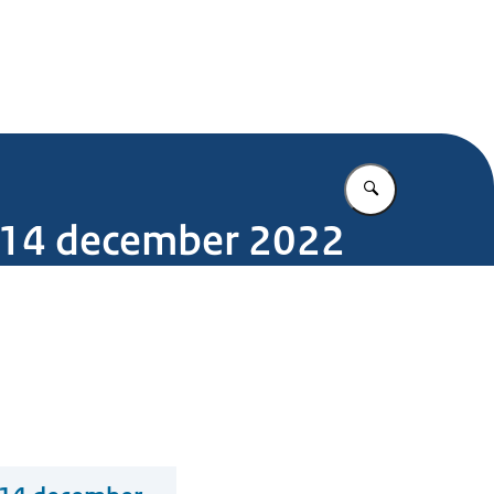
.nl
Vul in wat u z
3-14 december 2022