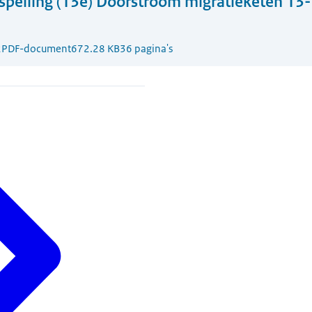
tspeiling (13e) Doorstroom migratieketen 1
2
PDF-document
672.28 KB
36 pagina's